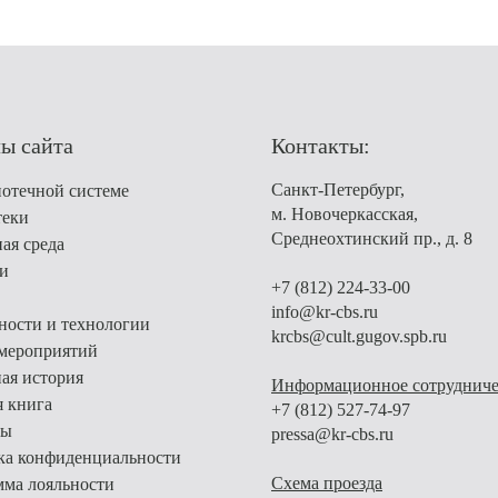
лы сайта
Контакты:
Санкт-Петербург,
отечной системе
м. Новочеркасская,
теки
Среднеохтинский пр., д. 8
ая среда
и
+7 (812) 224-33-00
info@kr-cbs.ru
ости и технологии
krcbs@cult.gugov.spb.ru
мероприятий
ая история
Информационное сотрудниче
я книга
+7 (812) 527-74-97
ты
pressa@kr-cbs.ru
ка конфиденциальности
Схема проезда
ма лояльности