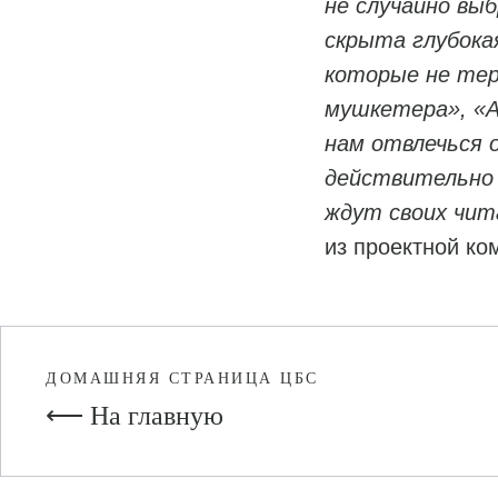
не случайно вы
скрыта глубока
которые не тер
мушкетера», «А
нам отвлечься 
действительно 
ждут своих чит
из проектной ко
ДОМАШНЯЯ СТРАНИЦА ЦБС
⟵ На главную