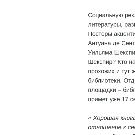
Социальную рек
литературы, раз
Постеры акценти
Антуана де Сент
Уильяма Шекспир
Шекспир? Кто на
прохожих и тут 
библиотеки. Отд
площадки – биб
примет уже 17 с
« Хорошая книг
отношение к се