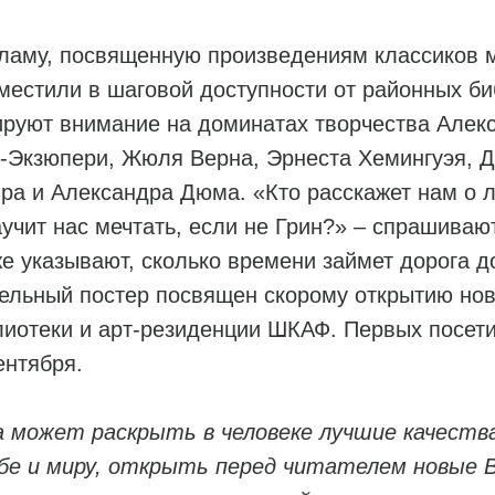
ламу, посвященную произведениям классиков 
местили в шаговой доступности от районных би
руют внимание на доминатах творчества Алекс
-Экзюпери, Жюля Верна, Эрнеста Хемингуэя, Д
а и Александра Дюма. «Кто расскажет нам о л
учит нас мечтать, если не Грин?» – спрашиваю
же указывают, сколько времени займет дорога 
ельный постер посвящен скорому открытию нов
лиотеки и арт-резиденции ШКАФ. Первых посе
ентября.
а может раскрыть в человеке лучшие качеств
бе и миру, открыть перед читателем новые 