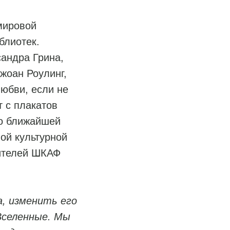
мировой
блиотек.
андра Грина,
жоан Роулинг,
юбви, если не
т с плакатов
до ближайшей
ой культурной
тителей ШКАФ
а, изменить его
Вселенные. Мы