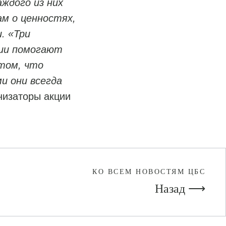
аждого из них
м о ценностях,
. «Три
рии помогают
том, что
и они всегда
низаторы акции
КО ВСЕМ НОВОСТЯМ ЦБС
Назад ⟶