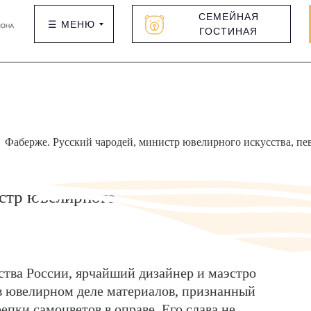
СЕМЕЙНАЯ
☰ МЕНЮ
ГОСТИНАЯ
Фаберже. Русский чародей, министр ювелирного искусства, п
истр ювелирного
тва России, ярчайший дизайнер и маэстро
в ювелирном деле материалов, признанный
епки самоцветов в оправе. Его слава не