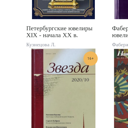
Петербургские ювелиры
Фабер
XIX - начала ХХ в.
ювел
Кузнецова Л.
Фабер
16+