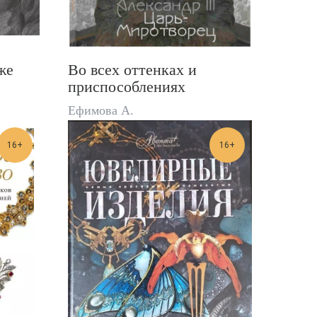
же
Во всех оттенках и
приспособлениях
Ефимова А.
16+
16+