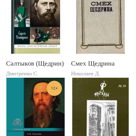
Салтыков (Щедрин)
Смех Щедрина
Дмитренко С.
Николаев Д.
12+