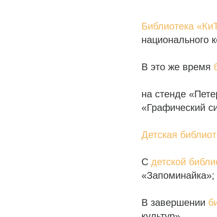
Библиотека «Ки
национального 
В это же время
на стенде «Пете
«Графический си
Детская библио
С
детской библ
«Запоминайка»;
В завершении
б
культур».