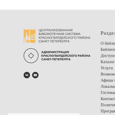
Разде
О библи
Библио
Доступн
Каталог
Услуги
Возможн
Афиша 
Локальн
Гостева
Контак
Полити
Програм