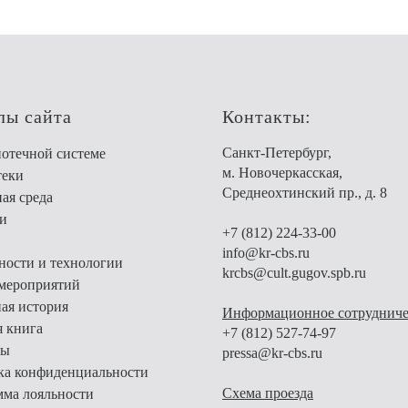
лы сайта
Контакты:
Санкт-Петербург,
отечной системе
м. Новочеркасская,
теки
Среднеохтинский пр., д. 8
ая среда
и
+7 (812) 224-33-00
info@kr-cbs.ru
ости и технологии
krcbs@cult.gugov.spb.ru
мероприятий
ая история
Информационное сотрудниче
я книга
+7 (812) 527-74-97
ты
pressa@kr-cbs.ru
ка конфиденциальности
Схема проезда
ма лояльности