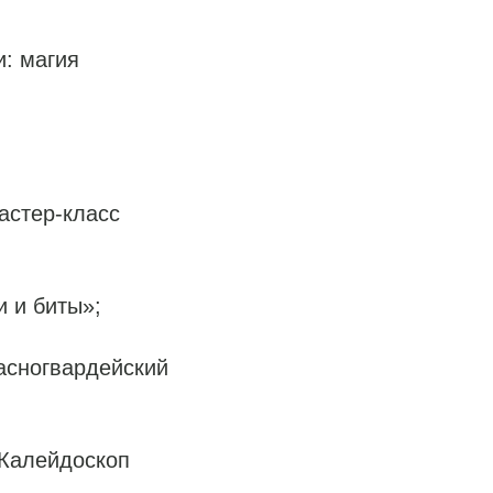
: магия
астер-класс
 и биты»;
асногвардейский
«Калейдоскоп