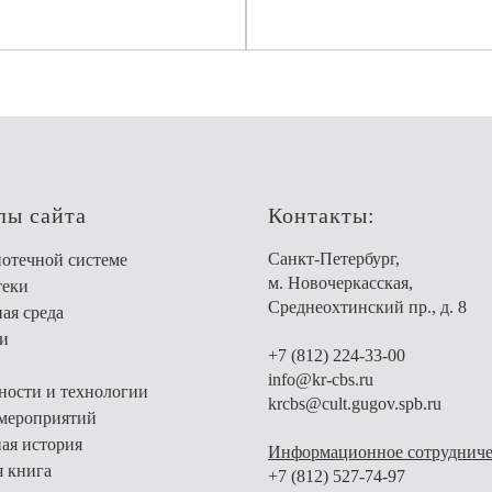
лы сайта
Контакты:
Санкт-Петербург,
отечной системе
м. Новочеркасская,
теки
Среднеохтинский пр., д. 8
ая среда
и
+7 (812) 224-33-00
info@kr-cbs.ru
ости и технологии
krcbs@cult.gugov.spb.ru
мероприятий
ая история
Информационное сотрудниче
я книга
+7 (812) 527-74-97