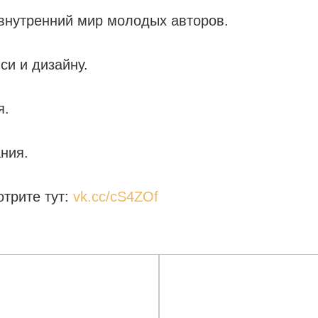
нутренний мир молодых авторов.
си и дизайну.
я.
ния.
трите тут:
vk.cc/cS4ZOf