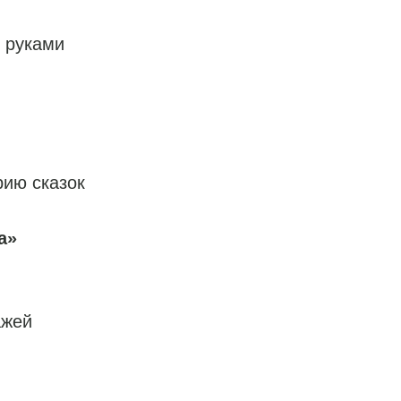
 руками
рию сказок
а»
ажей