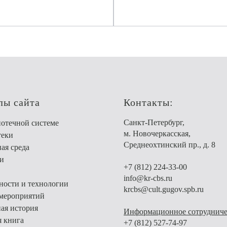
лы сайта
Контакты:
Санкт-Петербург,
отечной системе
м. Новочеркасская,
теки
Среднеохтинский пр., д. 8
ая среда
и
+7 (812) 224-33-00
info@kr-cbs.ru
ости и технологии
krcbs@cult.gugov.spb.ru
мероприятий
ая история
Информационное сотрудниче
я книга
+7 (812) 527-74-97